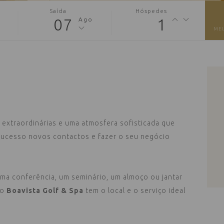
Saída
Hóspedes
07
1
Ago
ME
 extraordinárias e uma atmosfera sofisticada que
 sucesso novos contactos e fazer o seu negócio
 uma conferência, um seminário, um almoço ou jantar
 o
Boavista Golf & Spa
tem o local e o serviço ideal