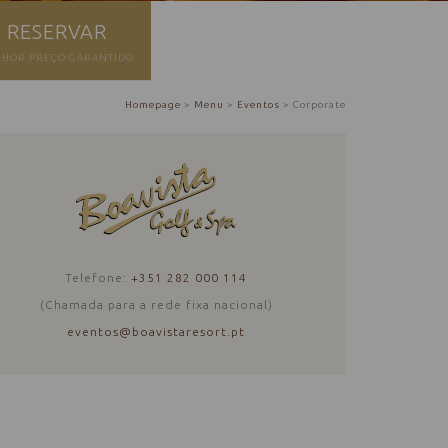
RESERVAR
LHOR PREÇO GARANTIDO
Homepage
>
Menu
>
Eventos
>
Corporate
Telefone:
+351 282 000 114
(Chamada para a rede fixa nacional)
eventos@boavistaresort.pt