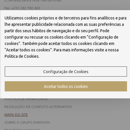
(Chamada para a rede fixa nacional)
Fax: +351 282 782 043
(Chamada para a rede fixa nacional)
Utilizamos cookies próprios e de terceiros para fins analíticos e para
Reservas:
+351 282 095 510
lhe apresentar publicidade relacionada com as suas preferências a
partir dos seus hábitos de navegação e do seu perfil. Pode
(Chamada para a rede fixa nacional)
configurar ou recusar os cookies clicando em “Configuração de
Reservas Golfe:
+351 282 000 111
cookies”. Também pode aceitar todos os cookies clicando em
(Chamada para a rede fixa nacional)
“Aceitar todos os cookies”. Para mais informações visite a nossa
info@boavistaresort.pt
Politica de Cookies.
Institucional
Configuração de Cookies
QUEM SOMOS
Aceitar todos os cookies
TERMOS & CONDIÇÕES
POLÍTICA DE PRIVACIDADE
RESOLUÇÃO DE CONFLITO ALTERNATIVO
MAPA DO SITE
SOBRE O GRUPO EMERSON