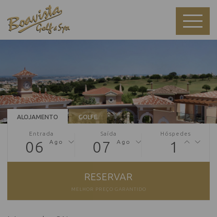
ALOJAMENTO
GOLFE
Entrada
Saída
Hóspedes
06
07
1
Ago
Ago
RESERVAR
MELHOR PREÇO GARANTIDO