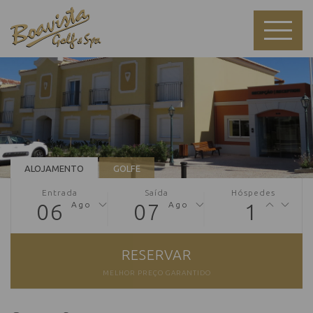
ALOJAMENTO
GOLFE
Entrada
Saída
Hóspedes
06
07
1
Ago
Ago
RESERVAR
MELHOR PREÇO GARANTIDO