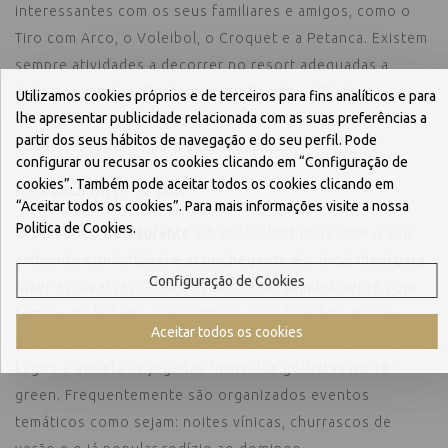
interessantes com os seus familiares e amigos, como o
Tiro com Arco, o Voleibol, o Croquet e a Petanca. Existem
sempre atividades a decorrer no resort adequadas a
todos os gostos. Destacamos o Zumba, o Pilates, a
Utilizamos cookies próprios e de terceiros para fins analíticos e para
lhe apresentar publicidade relacionada com as suas preferências a
Hidroginástica, o Clube de Bridge e os Passeios
partir dos seus hábitos de navegação e do seu perfil. Pode
pedestres, apenas para citar algumas.
configurar ou recusar os cookies clicando em “Configuração de
cookies”. Também pode aceitar todos os cookies clicando em
Restaurante & Bar
“Aceitar todos os cookies”. Para mais informações visite a nossa
Politica de Cookies.
O simpático
Restaurante
e bar do Clubhouse com o seu
ambiente confortável e aconchegante é o local ideal para
Configuração de Cookies
fazer as diversas refeições do dia ou simplesmente para
tomar uma bebida. Aproveite os dias de Sol no nosso
Aceitar todos os cookies
grande terraço com vistas extraordinárias sobre a baía de
Lagos e assista às jogadas finais dos golfistas no 18º
green. Frequentemente são organizados eventos
temáticos como sejam: noites vínicas, churrascos de